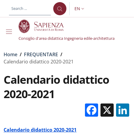
Skip to main content
Skip to footer content
EN
LANGUAGE SWITCHER: CURR
Consiglio d'area didattica Ingegneria edile-architettura
Breadcrumb
Home
/
FREQUENTARE
/
Calendario didattico 2020-2021
Calendario didattico
2020-2021
Facebo
X
Calendario didattico 2020-2021