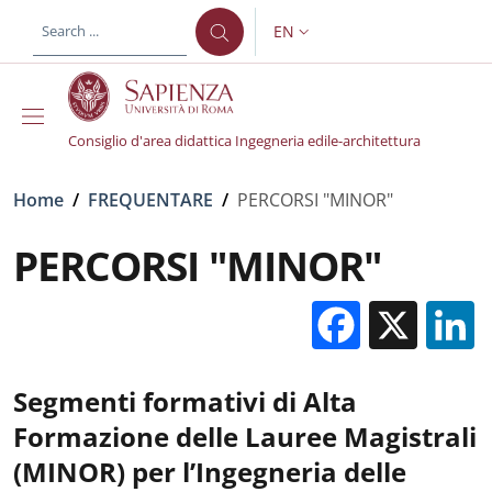
Skip to main content
Skip to footer content
EN
LANGUAGE SWITCHER: CURR
Consiglio d'area didattica Ingegneria edile-architettura
Breadcrumb
Home
/
FREQUENTARE
/
PERCORSI "MINOR"
PERCORSI "MINOR"
Facebo
X
Segmenti formativi di Alta
Formazione delle Lauree Magistrali
(MINOR) per l’Ingegneria delle